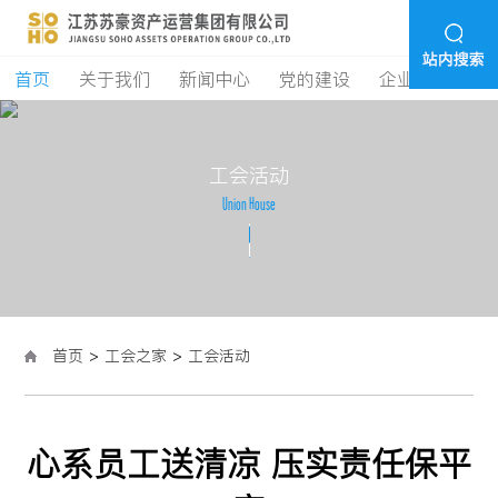
首页
关于我们
新闻中心
党的建设
企业经营
学
工
会
活
动
U
n
i
o
n
H
o
u
s
e
首页
>
工会之家
>
工会活动
心系员工送清凉 压实责任保平